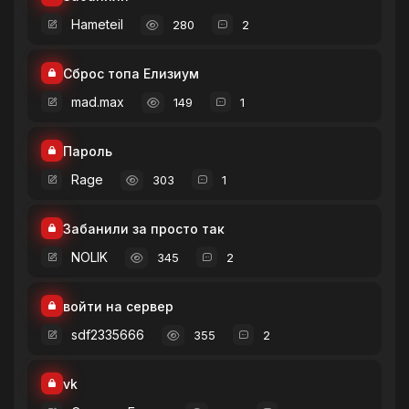
Hameteil
280
2
Сброс топа Елизиум
mad.max
149
1
Пароль
Rage
303
1
Забанили за просто так
NOLIK
345
2
войти на сервер
sdf2335666
355
2
vk