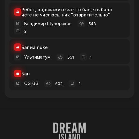
Ребят, подскажите за что бан, я в банл
исте не числюсь, ник "отвратительно"
Владимир Шувораков
543
2
Баг на nuke
Ультиматум
551
1
Бан
OG_GG
602
1