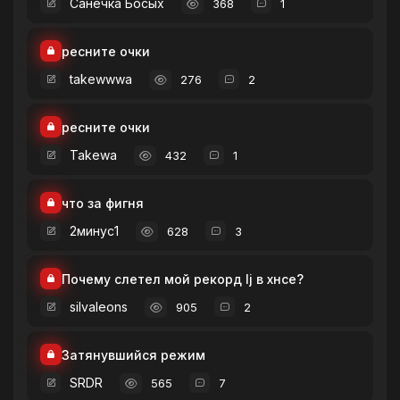
Санечка Босых
368
1
ресните очки
takewwwa
276
2
ресните очки
Takewa
432
1
что за фигня
2минус1
628
3
Почему слетел мой рекорд lj в хнсе?
silvaleons
905
2
Затянувшийся режим
SRDR
565
7