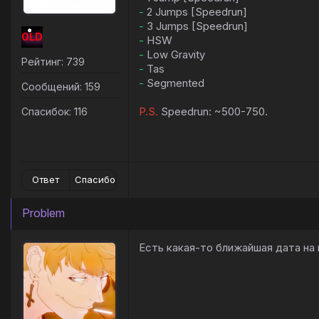
-
2 Jumps [Speedrun]
-
3 Jumps [Speedrun]
OLD
-
HSW
-
Low Gravity
Рейтинг: 739
-
Tas
-
Segmented
Сообщений: 159
P.S.
Speedrun: ~500-750.
Спасибок: 116
Ответ
Спасибо
Problem
Есть какая-то ближайшая дата на