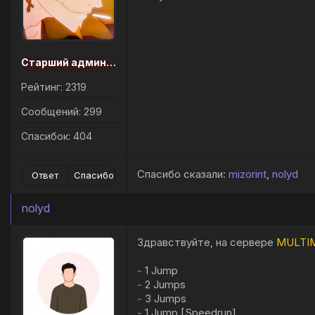
Старший администратор
Рейтинг: 2319
Сообщений: 299
Спасибок: 404
Спасибо сказали:
mizorint
,
nolyd
Ответ
Спасибо
nolyd
Здравствуйте, на сервере
MULTI
-
1 Jump
-
2 Jumps
-
3 Jumps
-
1 Jump [Speedrun]