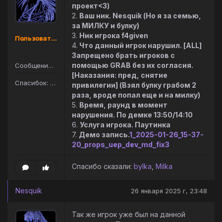
проект<3)
2.
Ваш ник. Nesquik (Но я за семью,
за МИЛКУ и булку)
3.
Ник игрока f4given
Пользователь
4.
Что данный игрок нарушил. [ALL]
Запрещено брать игроков с
помощью GRAB без их согласия.
Сообщений: 105
[Наказания: пред, снятие
Спасибок: 145
привилегии] (Взял булку грабом 2
раза, вроде попал еще и на милку)
5.
Время, раунд в момент
нарушения. По демке 13:50/14:10
6.
Услуга игрока. Паутинка
7.
Демо запись.
1_2025-01-26_15-37-
20_props_uep_dev_md_fix3
Спасибо сказали:
bylka
,
Milka
Nesquik
26 января 2025 г, 23:48
Так же игрок уже был на данной