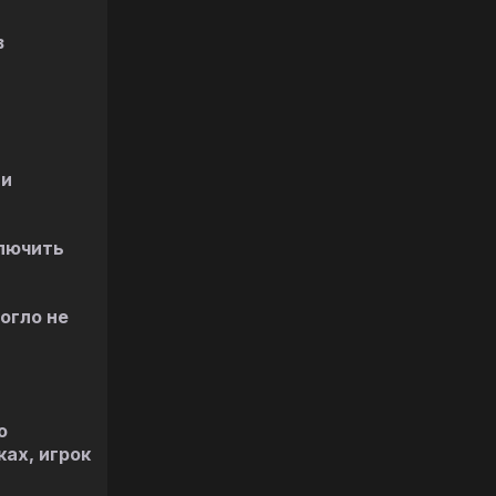
в
ли
ключить
огло не
о
ах, игрок