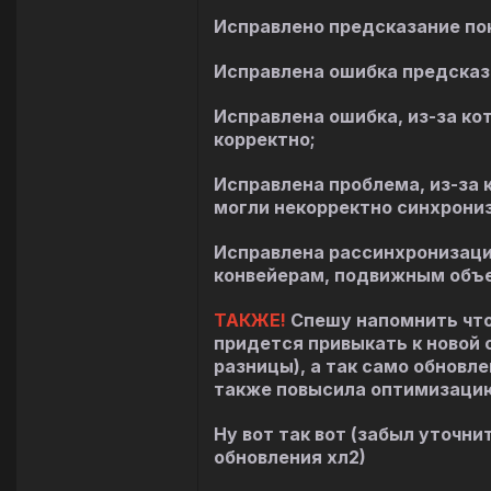
Исправлено предсказание по
Исправлена ошибка предсказ
Исправлена ошибка, из-за к
корректно;
Исправлена проблема, из-за 
могли некорректно синхрони
Исправлена рассинхронизация
конвейерам, подвижным объек
ТАКЖЕ!
Спешу напомнить что 
придется привыкать к новой 
разницы), а так само обновле
также повысила оптимизаци
Ну вот так вот (забыл уточн
обновления хл2)