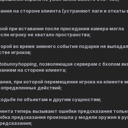
ния на стороне клиента (устраняют лаги и откаты 
рой при вставании после приседания камера могла
сли игроку не хватало пространства;
торой во время зимнего события подарки не выпада
тве игроков;
tobunnyhopping
, позволяющая серверам с бхопом в
анием на стороне клиента;
ния, при которой перемещение игрока на клиенте м
 определенных действий;
ходьбе по объектам и другим сущностям;
ента теперь вызывают ошибки предсказания тольк
ибка предсказания произошла у модели оружия в рук
редсказания;