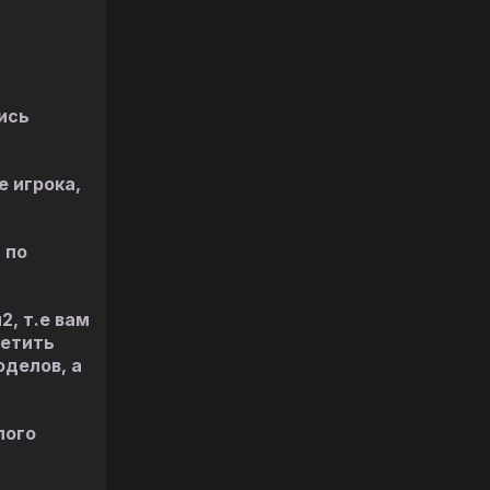
ись
е игрока,
 по
2, т.е вам
метить
оделов, а
лого