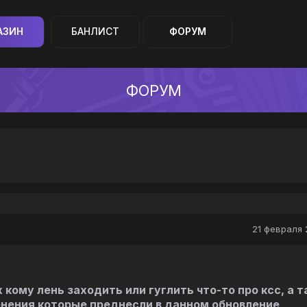
АЗИН
БАНЛИСТ
ФОРУМ
ФОРУМ
21 февраля 
кому лень заходить или гуглить что-то про ксс, а т
нения которые преднесли в данном обновление