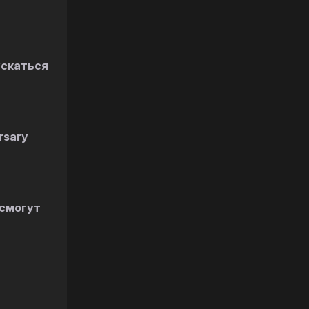
ускаться
rsary
 смогут