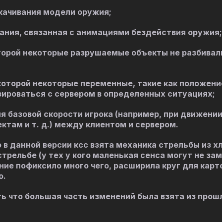
качивания модели оружия;
ания, связанная с анимациями бездействия оружия;
оторой некоторые разрушаемые объекты не разбивал
которой некоторые переменные, такие как положени
зироваться с сервером в определенных ситуациях;
 базовой скорости игрока (например, при движении
там и т. д.) между клиентом и сервером.
в данной версии ксс взята механика стрельбы из хл
стрельбе (у тех у кого маленькая сенса могут не за
ние пофиксило много чего, расширила круг для карт
ю.
ить что большая часть изменений была взята из прош