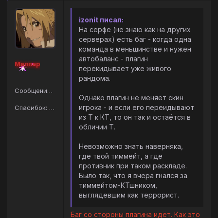
izonit писал:
На сёрфе (не знаю как на других
серверах) есть баг - когда одна
команда в меньшинстве и нужен
автобаланс - плагин
Маппер
перекидывает уже живого
рандома.
Сообщений: 47
Однако плагин не меняет скин
игрока - и если его переидывают
Спасибок: 77
из Т к КТ, то он так и остаётся в
обличии Т.
Невозможно знать наверняка,
где твой тиммейт, а где
противник при таком раскладе.
Было так, что я вчера гнался за
тиммейтом-КТшником,
выглядевшим как террорист.
Баг со стороны плагина идёт. Как это