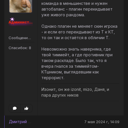
команда в меньшинстве и нужен
автобаланс - плагин перекидывает
уже живого рандома.
Администратор [Наборный]
Однако плагин не меняет скин игрока
- и если его переидывают из Т к КТ,
то он так и остаётся в обличии Т.
Сообщений: 30
Спасибок: 8
Невозможно знать наверняка, где
твой тиммейт, а где противник при
таком раскладе. Было так, что я
вчера гнался за тиммейтом-
КТшником, выглядевшим как
террорист.
Изонит, он же izonit, mizo, Даня, и
пара других ников
Дмитрий Диев
7 мая 2024 г, 14:09