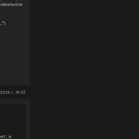
ксимальное
_^)
2024 г, 19:32
ят, и