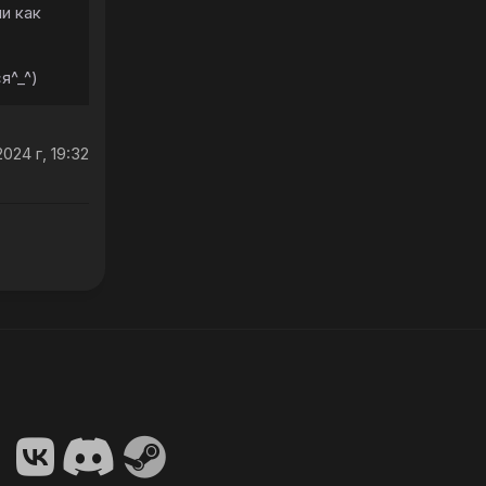
и как
ся^_^)
024 г, 19:32