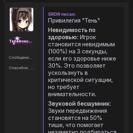
SRDR писал:
Привилегия "Тень"
Невидимость по
здоровью
: Игрок
Технический администратор
становится невидимым
(100%) на 3 секунды,
Сообщений: 163
если его здоровье ниже
30%. Это позволяет
Спасибок: 206
ускользнуть в
критической ситуации,
но требует
внимательности.
Звуковой бесшумник
:
Звуки передвижения
становятся на 50%
тише, что помогает
незаметно подбираться