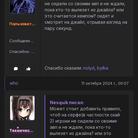
не сидели со своими авп и не ждали,
пока кто-то вылезет из джайла? или
это считается кемпом? сидят и
смотрят на джайл, отрывая взгляд на
Пользователь
пару секунд.
Сообщений: 105
Спасибок: 145
Спасибо сказали:
nolyd
,
bylka
who
11 октября 2024 г, 00:07
Nesquik писал:
Может стоит добавить правило,
чтоб на серфе(в частности скай
2) игроки не сидели со своими
авп и не ждали, пока кто-то
Технический администратор
вылезет из джайла? или это