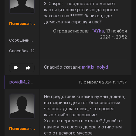
3. Casper - неоднократно меняет
карты (и после ртв и когда просто
захочет) на ****** банихоп, где
демократия спрошу я вас?
Пользователь
Отредактировал:
FAYka
, 13 ноября
2024 г, 20:52
Сообщений: 14
Спасибок: 12
Спасибо сказали:
m4tt1x
,
nolyd
povidli4_2013
13 февраля 2024 г, 17:37
Не представляю какие нужны док-ва,
вот скрины где этот бессовестный
человек делает вид, что провел
какое-либо голосование
Хотите перемен в стране? Давайте
начнем со своего двора и отчистим
Пользователь
его от всякого мусора