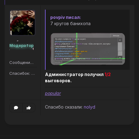
povpiv писал:
7 кругов банихопа
Модератор
Сообщений: 207
Спасибок: 187
Администратор получил
1/2
выговоров.
popular
Спасибо сказали:
nolyd