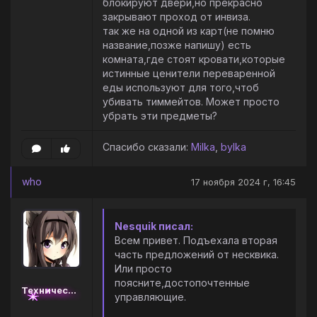
блокируют двери,но прекрасно
закрывают проход от инвиза.
так же на одной из карт(не помню
название,позже напишу) есть
комната,где стоят кровати,которые
истинные ценители переваренной
еды используют для того,чтоб
убивать тиммейтов. Может просто
убрать эти предметы?
Спасибо сказали:
Milka
,
bylka
who
17 ноября 2024 г, 16:45
Nesquik писал:
Всем привет. Подъехала вторая
часть предложений от несквика.
Или просто
поясните,достопочтенные
Технический администратор
управляющие.