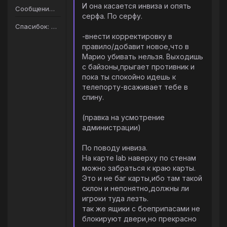
И она касается инвиза и опять
Сообщений: 163
серфа. По серфу.
Спасибок: 206
-внести корректировку в
правило/добавит новое,что в
Марио убивать нельзя. Выходишь
с байзоны,прыгает противник и
пока ты спокойно идешь к
телепорту-всаживает тебе в
спину.
(правка на усмотрение
администрации)
По поводу инвиза.
На карте lab наверху по стенам
можно забраться к краю карты.
Это и не баг карты,ибо там такой
склон и непонятно,должны ли
игроки туда лезть.
так же ящики с боеприпасами не
блокируют двери,но прекрасно