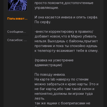
просто поясните,достопочтенные
управляющие.
И она касается инвиза и опять серфа.
Пользователь
По серфу.
-внести корректировку в правило/
Сообщений: 105
добавит новое,что в Марио убивать
Спасибок: 145
нельзя. Выходишь с байзоны,прыгает
противник и пока ты спокойно идешь
к телепорту-всаживает тебе в спину.
(правка на усмотрение
администрации)
По поводу инвиза.
На карте lab наверху по стенам
можно забраться к краю карты. Это и
не баг карты,ибо там такой склон и
непонятно,должны ли игроки туда
лезть.
так же ящики с боеприпасами не