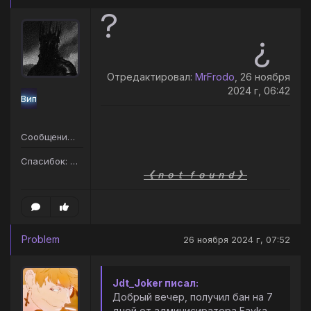
?
¿
Отредактировал:
MrFrodo
, 26 ноября
2024 г, 06:42
Вип
Сообщений: 75
Спасибок: 67
《 ｎｏｔ ｆｏｕｎｄ 》
Problem
26 ноября 2024 г, 07:52
Jdt_Joker писал:
Добрый вечер, получил бан на 7
дней от админисиратора Fayka,