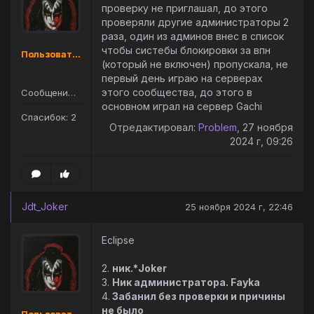
проверку не приглашал, до этого
проверяли другие администраторы 2
раза, один из админов внес в список
чтобы систебы блокировки за впн
Пользователь
(который не включен) пропускала, не
первый день играю на серверах
этого сообщества, до этого в
Сообщений: 9
основном играл на сервер Gachi
Спасибок: 2
Отредактировал:
Problem
, 27 ноября
2024 г, 09:26
Jdt_Joker
25 ноября 2024 г, 22:46
Eclipse
2.
ник.
*Joker
3.
Ник администратора. Fayka
4.
Забанил без проверки и причины
не было