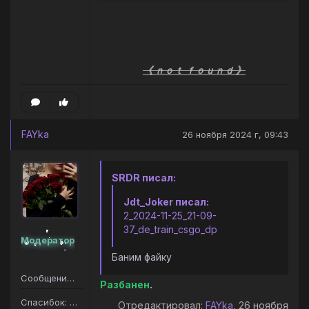
《 ｎｏｔ ｆｏｕｎｄ 》
FAYka
26 ноября 2024 г, 09:43
SRDR писал:
Jdt_Joker писал:
2_2024-11-25_21-09-
37_de_train_csgo_dp
Модератор
Баним файку
Сообщений: 207
Разбанен
.
Спасибок: 187
Отредактировал:
FAYka
, 26 ноября