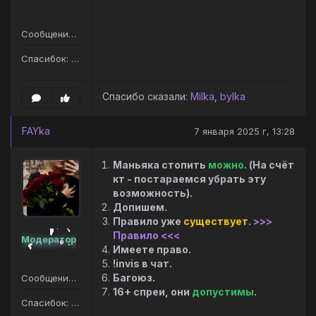
Сообщений: 105
Спасибок: 145
Спасибо сказали:
Milka
,
bylka
FAYka
7 января 2025 г, 13:28
Маньяка стопить
можно
. (На счёт
кт - постараемся убрать эту
возможность).
Допишем.
Правило уже
существует
.
>>>
Правило <<<
Модератор
Имеете право.
!invis в чат.
Багоюз.
Сообщений: 207
16+ спреи, они
допустимы
.
Спасибок: 187