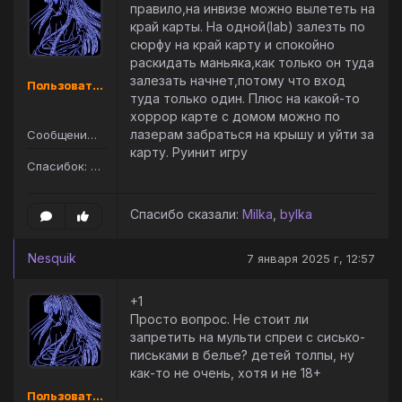
правило,на инвизе можно вылететь на
край карты. На одной(lab) залезть по
сюрфу на край карту и спокойно
раскидать маньяка,как только он туда
залезать начнет,потому что вход
Пользователь
туда только один. Плюс на какой-то
хоррор карте с домом можно по
лазерам забраться на крышу и уйти за
Сообщений: 105
карту. Руинит игру
Спасибок: 145
Спасибо сказали:
Milka
,
bylka
Nesquik
7 января 2025 г, 12:57
+1
Просто вопрос. Не стоит ли
запретить на мульти спреи с сисько-
письками в белье? детей толпы, ну
как-то не очень, хотя и не 18+
Пользователь