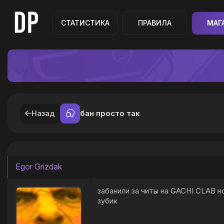
СТАТИСТИКА
ПРАВИЛА
МАГ
Назад
бан просто так
Egor Grizdak
забанили за читы на GACHI CLAB н
зубик