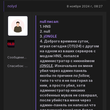
nolyd
8 ноября 2024 г, 08:27
null писал:
1. HNS
2. null
3.
jONGLE
4. Доброго времени суток,
OLD
играл сегодня (
7/11/24
) с другом
на одном из ваших серверов с
модом HNS, попался
Сообщений: 159
администратор с никнеймом
jONGLE
. Изначально он меня
Спасибок: 116
убил через админ панель
якобы по причине
no follow,
типо то что я не повторил за
ним, а просто убил, хотя
администратор никаких
особенных мувов не совершал,
после убийства меня через
админ-панель он написал что
следующий такой мув будет