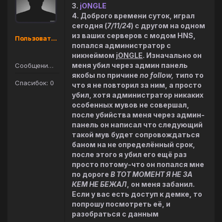
3.
jONGLE
4. Доброго времени суток, играл
сегодня (
7/11/24
) с другом на одном
из ваших серверов с модом HNS,
Пользователь
попался администратор с
никнеймом
jONGLE
. Изначально он
меня убил через админ панель
Сообщений: 1
якобы по причине
no follow,
типо то
Спасибок: 0
что я не повторил за ним, а просто
убил, хотя администратор никаких
особенных мувов не совершал,
после убийства меня через админ-
панель он написал что следующий
такой мув будет сопровождаться
баном на не определённый срок,
после этого я убил его ещё раз
просто потому-что он попался мне
по дороге
В ТОТ МОМЕНТ Я НЕ ЗА
КЕМ НЕ БЕЖАЛ
, он меня забанил.
Если у вас есть доступ к демке, то
попрошу посмотреть её, и
разобраться с данным