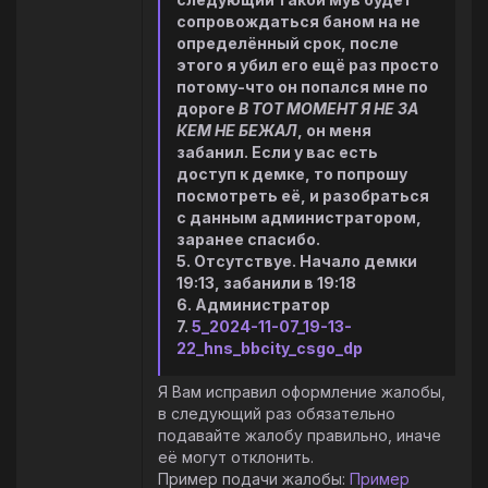
сопровождаться баном на не
определённый срок, после
этого я убил его ещё раз просто
потому-что он попался мне по
дороге
В ТОТ МОМЕНТ Я НЕ ЗА
КЕМ НЕ БЕЖАЛ
, он меня
забанил. Если у вас есть
доступ к демке, то попрошу
посмотреть её, и разобраться
с данным администратором,
заранее спасибо.
5. Отсутствуе. Начало демки
19:13, забанили в 19:18
6. Администратор
7.
5_2024-11-07_19-13-
22_hns_bbcity_csgo_dp
Я Вам исправил оформление жалобы,
в следующий раз обязательно
подавайте жалобу правильно, иначе
её могут отклонить.
Пример подачи жалобы:
Пример