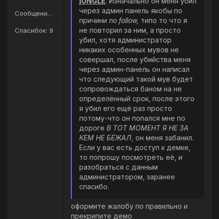
jONGLE
. Изначально он меня убил
через админ панель якобы по
Сообщений: 61
причини
no follow,
типо то что я
не повторил за ним, а просто
Спасибок: 9
убил, хотя администратор
никаких особенных мувов не
совершал, после убийства меня
через админ-панель он написал
что следующий такой мув будет
сопровождаться баном на не
определённый срок, после этого
я убил его ещё раз просто
потому-что он попался мне по
дороге
В ТОТ МОМЕНТ Я НЕ ЗА
КЕМ НЕ БЕЖАЛ
, он меня забанил.
Если у вас есть доступ к демке,
то попрошу посмотреть её, и
разобраться с данным
администратором, заранее
спасибо.
оформите жалобу по правильно и
прекрипите демо