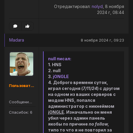
Отредактировал:
nolyd
, 8 ноября
2024 г, 08:44
Madara
8 ноября 2024 г, 09:23
null писал:
1. HNS
2. null
3.
jONGLE
4. Доброго времени суток,
Пользователь
играл сегодня (
7/11/24
) с другом
на одном из ваших серверов с
модом HNS, попался
Сообщений: 16
администратор с никнеймом
jONGLE
. Изначально он меня
Спасибок: 6
убил через админ панель
якобы по причине
no follow,
типо то что я не повторил за