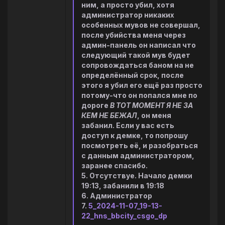
ним, а просто убил, хотя
администратор никаких
особенных мувов не совершал,
после убийства меня через
админ-панель он написал что
следующий такой мув будет
сопровождаться баном на не
определённый срок, после
этого я убил его ещё раз просто
потому-что он попался мне по
дороге
В ТОТ МОМЕНТ Я НЕ ЗА
КЕМ НЕ БЕЖАЛ
, он меня
забанил. Если у вас есть
доступ к демке, то попрошу
посмотреть её, и разобраться
с данным администратором,
заранее спасибо.
5. Отсутствуе. Начало демки
19:13, забанили в 19:18
6. Администратор
7.
5_2024-11-07_19-13-
22_hns_bbcity_csgo_dp